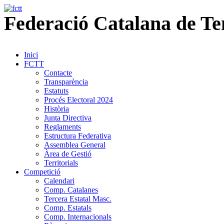
Federació
Catalana
de
Te
Inici
FCTT
Contacte
Transparència
Estatuts
Procés Electoral 2024
Història
Junta Directiva
Reglaments
Estructura Federativa
Assemblea General
Àrea de Gestió
Territorials
Competició
Calendari
Comp. Catalanes
Tercera Estatal Masc.
Comp. Estatals
Comp. Internacionals