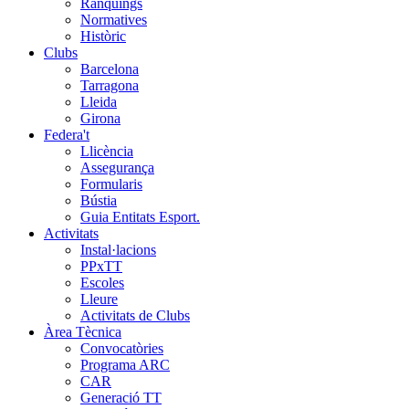
Rànquings
Normatives
Històric
Clubs
Barcelona
Tarragona
Lleida
Girona
Federa't
Llicència
Assegurança
Formularis
Bústia
Guia Entitats Esport.
Activitats
Instal·lacions
PPxTT
Escoles
Lleure
Activitats de Clubs
Àrea Tècnica
Convocatòries
Programa ARC
CAR
Generació TT