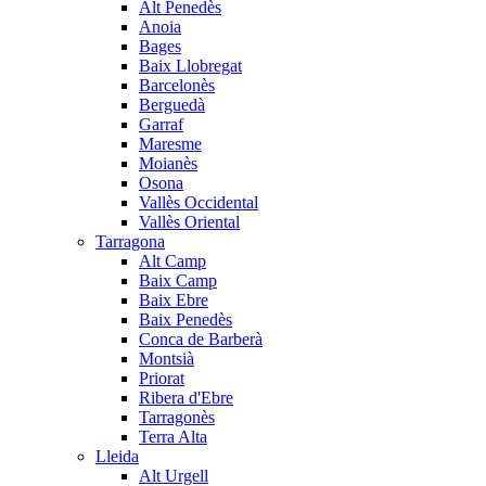
Alt Penedès
Anoia
Bages
Baix Llobregat
Barcelonès
Berguedà
Garraf
Maresme
Moianès
Osona
Vallès Occidental
Vallès Oriental
Tarragona
Alt Camp
Baix Camp
Baix Ebre
Baix Penedès
Conca de Barberà
Montsià
Priorat
Ribera d'Ebre
Tarragonès
Terra Alta
Lleida
Alt Urgell