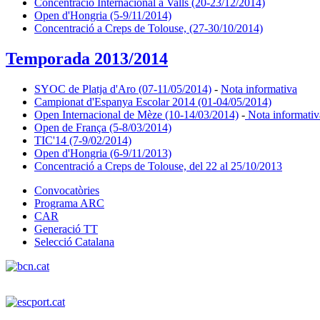
Concentració Internacional a Valls (20-23/12/2014)
Open d'Hongria (5-9/11/2014)
Concentració a Creps de Tolouse, (27-30/10/2014)
Temporada 2013/2014
SYOC de Platja d'Aro (07-11/05/2014)
-
Nota informativa
Campionat d'Espanya Escolar 2014 (01-04/05/2014)
Open Internacional de Mèze (10-14/03/2014)
-
Nota informativ
Open de França (5-8/03/2014)
TIC'14 (7-9/02/2014)
Open d'Hongria (6-9/11/2013)
Concentració a Creps de Tolouse, del 22 al 25/10/2013
Convocatòries
Programa ARC
CAR
Generació TT
Selecció Catalana