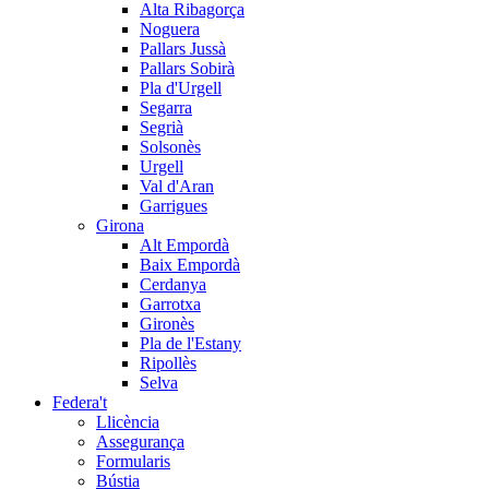
Alta Ribagorça
Noguera
Pallars Jussà
Pallars Sobirà
Pla d'Urgell
Segarra
Segrià
Solsonès
Urgell
Val d'Aran
Garrigues
Girona
Alt Empordà
Baix Empordà
Cerdanya
Garrotxa
Gironès
Pla de l'Estany
Ripollès
Selva
Federa't
Llicència
Assegurança
Formularis
Bústia