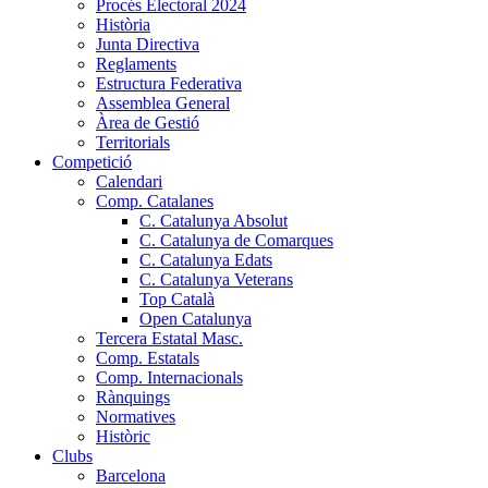
Procés Electoral 2024
Història
Junta Directiva
Reglaments
Estructura Federativa
Assemblea General
Àrea de Gestió
Territorials
Competició
Calendari
Comp. Catalanes
C. Catalunya Absolut
C. Catalunya de Comarques
C. Catalunya Edats
C. Catalunya Veterans
Top Català
Open Catalunya
Tercera Estatal Masc.
Comp. Estatals
Comp. Internacionals
Rànquings
Normatives
Històric
Clubs
Barcelona