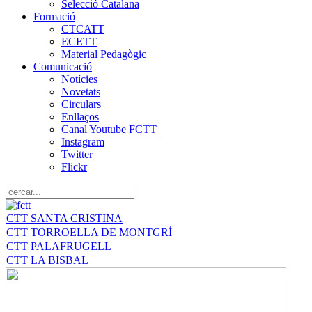
Selecció Catalana
Formació
CTCATT
ECETT
Material Pedagògic
Comunicació
Notícies
Novetats
Circulars
Enllaços
Canal Youtube FCTT
Instagram
Twitter
Flickr
CTT SANTA CRISTINA
CTT TORROELLA DE MONTGRÍ
CTT PALAFRUGELL
CTT LA BISBAL