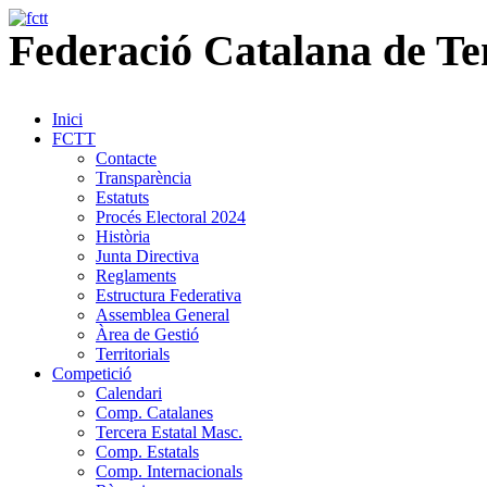
Federació
Catalana
de
Te
Inici
FCTT
Contacte
Transparència
Estatuts
Procés Electoral 2024
Història
Junta Directiva
Reglaments
Estructura Federativa
Assemblea General
Àrea de Gestió
Territorials
Competició
Calendari
Comp. Catalanes
Tercera Estatal Masc.
Comp. Estatals
Comp. Internacionals