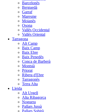
Barcelonès
Berguedà
Garraf
Maresme
Moianès
Osona
Vallès Occidental
Vallès Oriental
Tarragona
Alt Camp
Baix Camp
Baix Ebre
Baix Penedès
Conca de Barberà
Montsià
Priorat
Ribera d'Ebre
Tarragonès
Terra Alta
Lleida
Alt Urgell
Alta Ribagorça
Noguera
Pallars Jussà
Pallars Sobirà