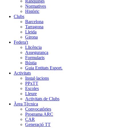
Rànquings
Normatives
Històric
Clubs
Barcelona
Tarragona
Lleida
Girona
Federa't
Llicència
Assegurança
Formularis
Bústia
Guia Entitats Esport.
Activitats
Instal·lacions
PPxTT
Escoles
Lleure
Activitats de Clubs
Àrea Tècnica
Convocatòries
Programa ARC
CAR
Generació TT