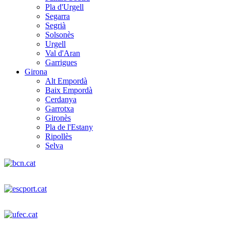
Pla d'Urgell
Segarra
Segrià
Solsonès
Urgell
Val d'Aran
Garrigues
Girona
Alt Empordà
Baix Empordà
Cerdanya
Garrotxa
Gironès
Pla de l'Estany
Ripollès
Selva